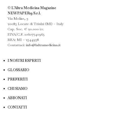
© L’Altra Medicina Magazine
NEWPAPER19 S.r.l.
Via Molise, 3
20085 Locate di Triulzi (MI) – Italy
Cap. Soc. € 20.000 i.v.
P.IVA/C.F. 10607740965
REA: MI – 2544938
Contattaci:
info@laltramedicina.it
I NOSTRI ESPERTI
GLOSSARIO
PREFERITI
CHI SIAMO
ABBONATI
CONTATTI