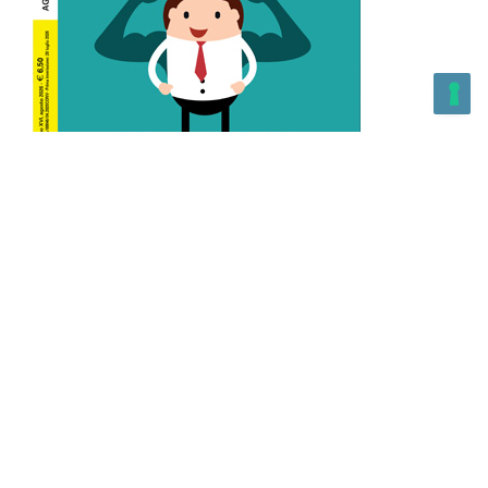
L’Altra Medicina n.162 Agosto 2026
L’Altra Medicina Magazine è una testata registrata al ROC con
n. 43179 – Copyright – 2025 L’Altra Medicina Magazine È
vietata la riproduzione, anche solo in parte, di contenuti e
grafica. NEWPAPER19 S.r.l. – P.IVA/C.F. 10607740965- REA: MI
– 2544938 – Per eventuali segnalazioni, inviare una mail