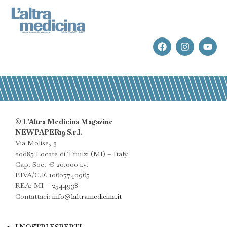
© L’Altra Medicina Magazine
NEWPAPER19 S.r.l.
Via Molise, 3
20085 Locate di Triulzi (MI) – Italy
Cap. Soc. € 20.000 i.v.
P.IVA/C.F. 10607740965
REA: MI – 2544938
Contattaci:
info@laltramedicina.it