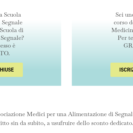
la Scuola
Sei un
i Segnale
corso d
Scuola di
Medicin
 Segnale?
Per te
resso è
GR
TO.
CHIUSE
ISCRI
ociazione Medici per una Alimentazione di Segnale
ritto sin da subito, a usufruire dello sconto dedicato