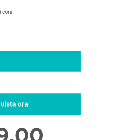
 cura.
uista ora
9,00