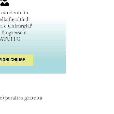
o studente in
ella facoltà di
a e Chirurgia?
 l'ingresso è
ATUITO.
ZIONI CHIUSE
) peraltro gratuita
.