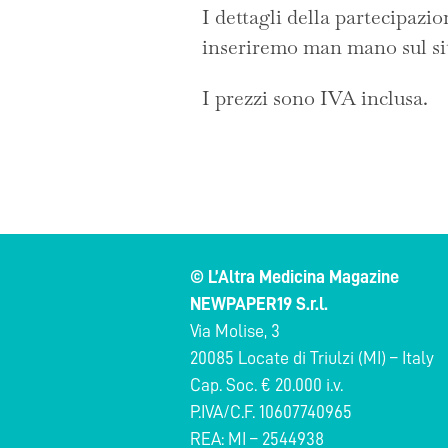
I dettagli della partecipazio
inseriremo man mano sul sito
I prezzi sono IVA inclusa.
© L’Altra Medicina Magazine
NEWPAPER19 S.r.l.
Via Molise, 3
20085 Locate di Triulzi (MI) – Italy
Cap. Soc. € 20.000 i.v.
P.IVA/C.F. 10607740965
REA: MI – 2544938