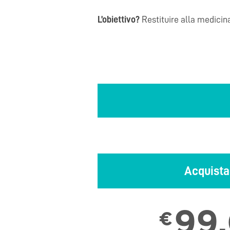
L’obiettivo?
Restituire alla medicina
Acquista
99
€