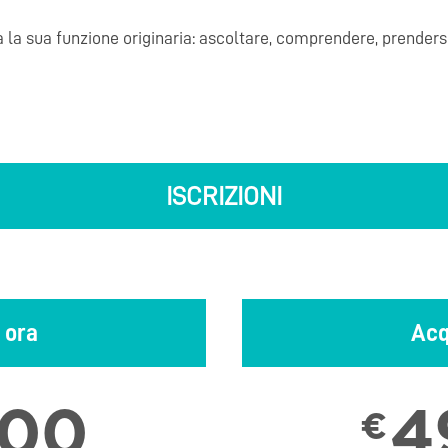
 la sua funzione originaria: ascoltare, comprendere, prendersi
ISCRIZIONI
 ora
Acq
,00
4
€