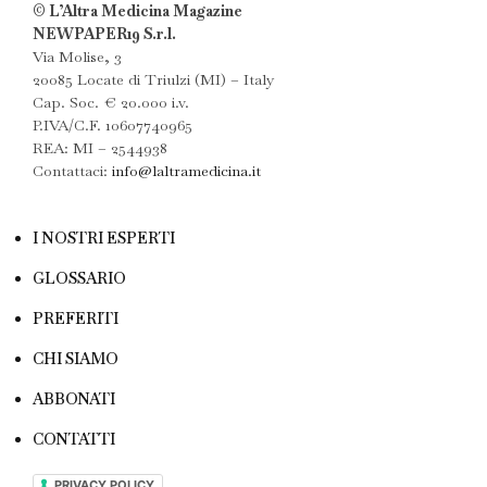
© L’Altra Medicina Magazine
NEWPAPER19 S.r.l.
Via Molise, 3
20085 Locate di Triulzi (MI) – Italy
Cap. Soc. € 20.000 i.v.
P.IVA/C.F. 10607740965
REA: MI – 2544938
Contattaci:
info@laltramedicina.it
I NOSTRI ESPERTI
GLOSSARIO
PREFERITI
CHI SIAMO
ABBONATI
CONTATTI
PRIVACY POLICY