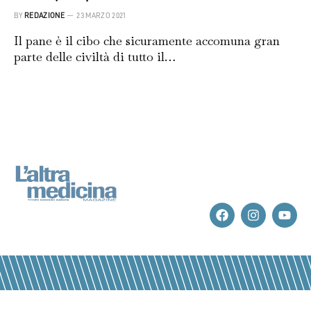
BY
REDAZIONE
23 MARZO 2021
Il pane è il cibo che sicuramente accomuna gran
parte delle civiltà di tutto il…