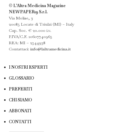
© L’Altra Medicina Magazine
NEWPAPER19 S.r.l.
Via Molise, 3
20085 Locate di Triulzi (MI) – Italy
Cap. Soc. € 20.000 i.v.
P.IVA/C.F. 10607740965
REA: MI – 2544938
Contattaci:
info@laltramedicina.it
I NOSTRI ESPERTI
GLOSSARIO
PREFERITI
CHI SIAMO
ABBONATI
CONTATTI