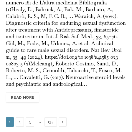
numero 161 de L’altra medicina Bibliografia
(1)Healy, D., Bahrick, A., Bak, M., Barbato, A.,
Calabrò, R. S., M, F. C. B., … Waraich, A. (2022).
Diagnostic criteria for enduring sexual dysfunction
after treatment with Antidepressants, finasteride
and isotretinoin. Int. J. Risk Saf. Med., 33, 65–76.
Gül, M., Fode, M., Urkmez, A. et al. A clinical
guide to rare male sexual disorders. Nat Rev Urol
21, 35–49 (2024). https://doi.org/10.1038/s41585-023-
00803-5 (2)Melcangi, Roberto Cosimo, Santi, D.,
Roberto, M. S., Grimoldi, Tabacchi, T., Fusco, M.
L., … Cavaletti, G. (2017). Neuroactive steroid levels
and psychiatric and andrological…
READ MORE
…
Next
1
2
3
134