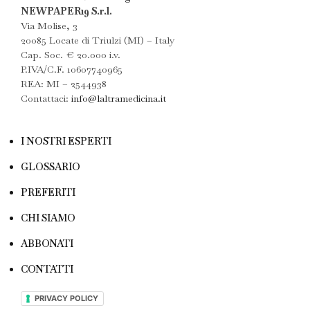
NEWPAPER19 S.r.l.
Via Molise, 3
20085 Locate di Triulzi (MI) – Italy
Cap. Soc. € 20.000 i.v.
P.IVA/C.F. 10607740965
REA: MI – 2544938
Contattaci:
info@laltramedicina.it
I NOSTRI ESPERTI
GLOSSARIO
PREFERITI
CHI SIAMO
ABBONATI
CONTATTI
PRIVACY POLICY