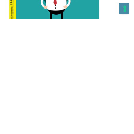
L’Altra Medicina n.162 Agosto 2026
L’Altra Medicina Magazine è una testata registrata al ROC con
n. 43179 – Copyright – 2025 L’Altra Medicina Magazine È
vietata la riproduzione, anche solo in parte, di contenuti e
grafica. NEWPAPER19 S.r.l. – P.IVA/C.F. 10607740965- REA: MI
– 2544938 – Per eventuali segnalazioni, inviare una mail
all’indirizzo:
info@newpaper19.it
– Sede operativa: via Molise, 3,
Locate di Triulzi, MI – Italy Capitale Sociale: 20.000 i.v.