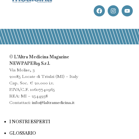
© L’Altra Medicina Magazine
NEWPAPER19 S.r.l.
Via Molise, 3
20085 Locate di Triulzi (MI) – Italy
Cap. Soc. € 20.000 i.v.
P.IVA/C.F. 10607740965
REA: MI – 2544938
Contattaci:
info@laltramedicina.it
I NOSTRI ESPERTI
GLOSSARIO