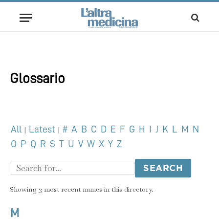
Glossario
All
Latest
#
A
B
C
D
E
F
G
H
I
J
K
L
M
N
|
|
O
P
Q
R
S
T
U
V
W
X
Y
Z
Showing 3 most recent names in this directory.
M