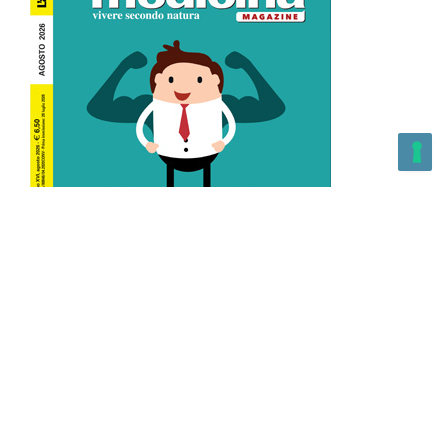
L’Altra Medicina n.162 Agosto 2026
L’Altra Medicina Magazine è una testata registrata al ROC con
n. 43179 – Copyright – 2025 L’Altra Medicina Magazine È