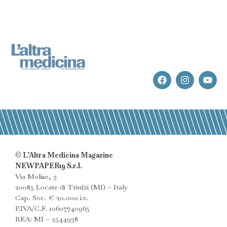
© L’Altra Medicina Magazine
NEWPAPER19 S.r.l.
Via Molise, 3
20085 Locate di Triulzi (MI) – Italy
Cap. Soc. € 20.000 i.v.
P.IVA/C.F. 10607740965
REA: MI – 2544938