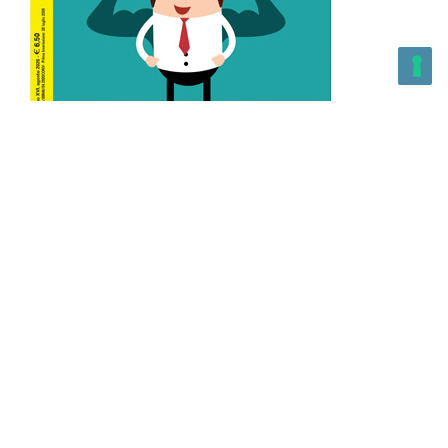
L’Altra Medicina n.162 Agosto 2026
L’Altra Medicina Magazine è una testata registrata al ROC con
n. 43179 – Copyright – 2025 L’Altra Medicina Magazine È
vietata la riproduzione, anche solo in parte, di contenuti e
grafica. NEWPAPER19 S.r.l. – P.IVA/C.F. 10607740965- REA: MI
– 2544938 – Per eventuali segnalazioni, inviare una mail
all’indirizzo:
info@newpaper19.it
– Sede operativa: via Molise, 3,