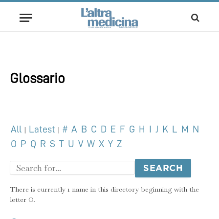
Glossario
All
Latest
#
A
B
C
D
E
F
G
H
I
J
K
L
M
N
|
|
O
P
Q
R
S
T
U
V
W
X
Y
Z
There is currently 1 name in this directory beginning with the
letter O.