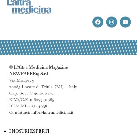
© L’Altra Medicina Magazine
NEWPAPER19 S.r.l.
Via Molise, 3
20085 Locate di Triulzi (MI) – Italy
Cap. Soc. € 20.000 i.v.
P.IVA/C.F. 10607740965
REA: MI – 2544938
Contattaci:
info@laltramedicina.it
I NOSTRI ESPERTI