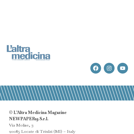
© L’Altra Medicina Magazine
NEWPAPER19 S.r.l.
Via Molise, 3
20085 Locate di Triulzi (MI) – Italy