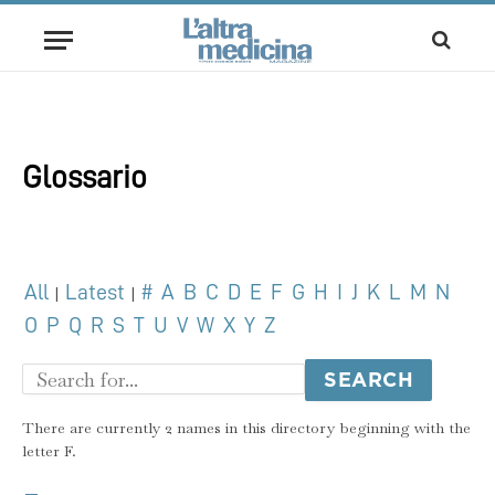
Glossario
All
Latest
#
A
B
C
D
E
F
G
H
I
J
K
L
M
N
|
|
O
P
Q
R
S
T
U
V
W
X
Y
Z
There are currently 2 names in this directory beginning with the
letter F.