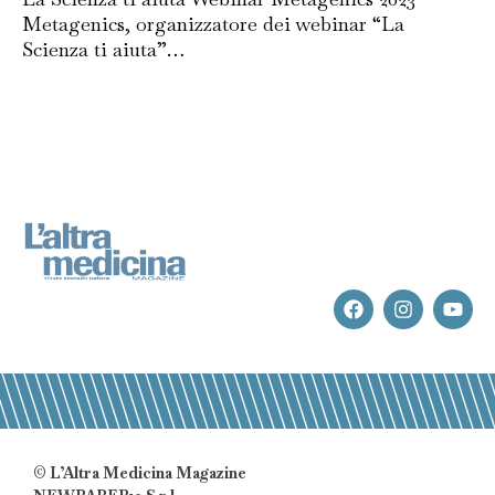
Metagenics, organizzatore dei webinar “La
Scienza ti aiuta”…
© L’Altra Medicina Magazine