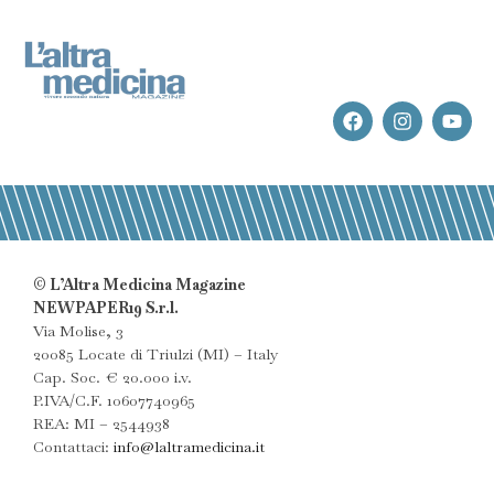
© L’Altra Medicina Magazine
NEWPAPER19 S.r.l.
Via Molise, 3
20085 Locate di Triulzi (MI) – Italy
Cap. Soc. € 20.000 i.v.
P.IVA/C.F. 10607740965
REA: MI – 2544938
Contattaci:
info@laltramedicina.it