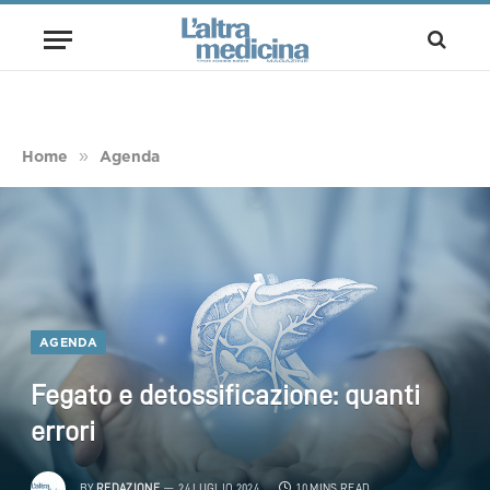
»
Home
Agenda
AGENDA
Fegato e detossificazione: quanti
errori
BY
REDAZIONE
24 LUGLIO 2024
10 MINS READ