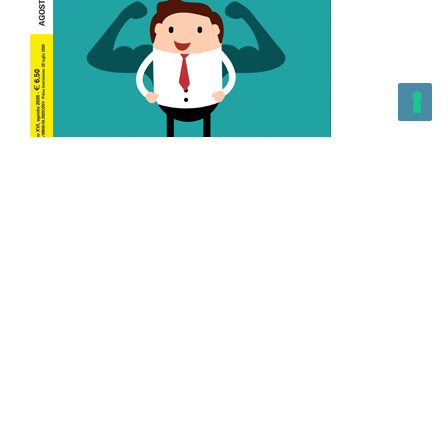
L’Altra Medicina n.162 Agosto 2026
L’Altra Medicina Magazine è una testata registrata al ROC con
n. 43179 – Copyright – 2025 L’Altra Medicina Magazine È
vietata la riproduzione, anche solo in parte, di contenuti e
grafica. NEWPAPER19 S.r.l. – P.IVA/C.F. 10607740965- REA: MI