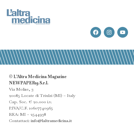
© L’Altra Medicina Magazine
NEWPAPER19 S.r.l.
Via Molise, 3
20085 Locate di Triulzi (MI) – Italy
Cap. Soc. € 20.000 i.v.
P.IVA/C.F. 10607740965
REA: MI – 2544938
Contattaci:
info@laltramedicina.it