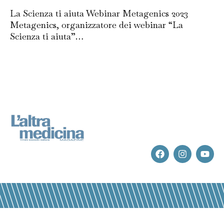
La Scienza ti aiuta Webinar Metagenics 2023
Metagenics, organizzatore dei webinar “La
Scienza ti aiuta”…