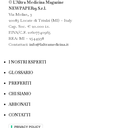
© L’Altra Medicina Magazine
NEWPAPER19 S.r.l.
Via Molise, 3
20085 Locate di Triulzi (MI) – Italy
Cap. Soc. € 20.000 i.v.
P.IVA/C.F. 10607740965
REA: MI – 2544938
Contattaci:
info@laltramedicina.it
I NOSTRI ESPERTI
GLOSSARIO
PREFERITI
CHI SIAMO
ABBONATI
CONTATTI
PRIVACY POLICY