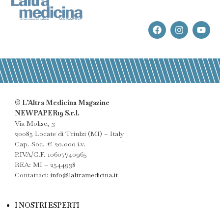
© L’Altra Medicina Magazine
NEWPAPER19 S.r.l.
Via Molise, 3
20085 Locate di Triulzi (MI) – Italy
Cap. Soc. € 20.000 i.v.
P.IVA/C.F. 10607740965
REA: MI – 2544938
Contattaci:
info@laltramedicina.it
I NOSTRI ESPERTI