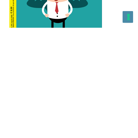
L’Altra Medicina n.162 Agosto 2026
L’Altra Medicina Magazine è una testata registrata al ROC con
n. 43179 – Copyright – 2025 L’Altra Medicina Magazine È
vietata la riproduzione, anche solo in parte, di contenuti e
grafica. NEWPAPER19 S.r.l. – P.IVA/C.F. 10607740965- REA: MI
– 2544938 – Per eventuali segnalazioni, inviare una mail
all’indirizzo:
info@newpaper19.it
– Sede operativa: via Molise, 3,
Locate di Triulzi, MI – Italy Capitale Sociale: 20.000 i.v.