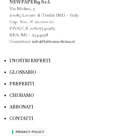
NEWPAPER19 S.r.l.
Via Molise, 3
20085 Locate di Triulzi (MI) – Italy
Cap. Soc. € 20.000 i.v.
P.IVA/C.F. 10607740965
REA: MI – 2544938
Contattaci:
info@laltramedicina.it
I NOSTRI ESPERTI
GLOSSARIO
PREFERITI
CHI SIAMO
ABBONATI
CONTATTI
PRIVACY POLICY