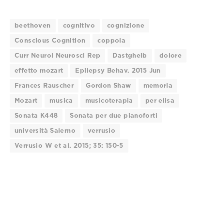
beethoven
cognitivo
cognizione
Conscious Cognition
coppola
Curr Neurol Neurosci Rep
Dastgheib
dolore
effetto mozart
Epilepsy Behav. 2015 Jun
Frances Rauscher
Gordon Shaw
memoria
Mozart
musica
musicoterapia
per elisa
Sonata K448
Sonata per due pianoforti
università Salerno
verrusio
Verrusio W et al. 2015; 35: 150-5