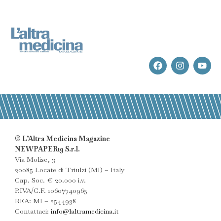
© L’Altra Medicina Magazine
NEWPAPER19 S.r.l.
Via Molise, 3
20085 Locate di Triulzi (MI) – Italy
Cap. Soc. € 20.000 i.v.
P.IVA/C.F. 10607740965
REA: MI – 2544938
Contattaci:
info@laltramedicina.it