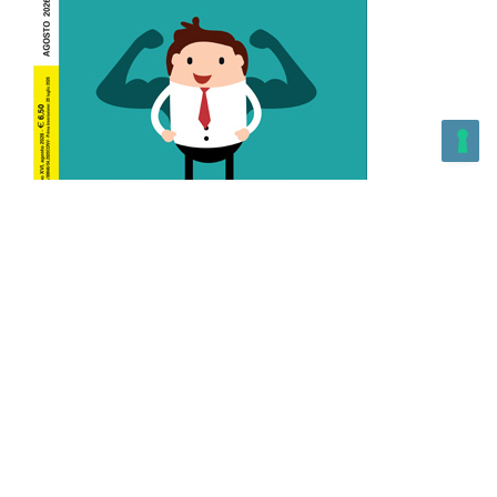
L’Altra Medicina n.162 Agosto 2026
L’Altra Medicina Magazine è una testata registrata al ROC con
n. 43179 – Copyright – 2025 L’Altra Medicina Magazine È
vietata la riproduzione, anche solo in parte, di contenuti e