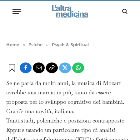
PSYCH & SPIRITUAL
Effetto Mozart, ma allora esiste?
BY
REDAZIONE
28 GIUGNO 2015
2 MINS READ
»
»
Home
Psiche
Psych & Spiritual
Se ne parla da molti anni, la musica di Mozart
avrebbe una marcia in più, tanto da essere
proposta per lo sviluppo cognitivo dei bambini.
Ora c’è una novità, italiana.
Tanti studi, polemiche e posizioni contrapposte.
Eppure usando un particolare tipo di analisi
dell’elettroencefalogramma (EEG) effettivamente