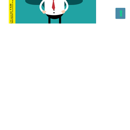
L’Altra Medicina n.162 Agosto 2026
L’Altra Medicina Magazine è una testata registrata al ROC con
n. 43179 – Copyright – 2025 L’Altra Medicina Magazine È
vietata la riproduzione, anche solo in parte, di contenuti e
grafica. NEWPAPER19 S.r.l. – P.IVA/C.F. 10607740965- REA: MI
– 2544938 – Per eventuali segnalazioni, inviare una mail
all’indirizzo:
info@newpaper19.it
– Sede operativa: via Molise, 3,
Locate di Triulzi, MI – Italy Capitale Sociale: 20.000 i.v.