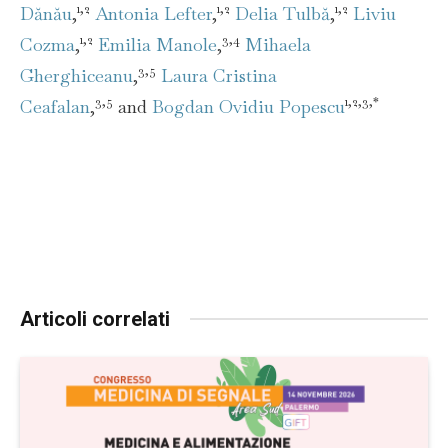
1,2
1,2
1,2
Dănău
,
Antonia Lefter
,
Delia Tulbă
,
Liviu
1,2
3,4
Cozma
,
Emilia Manole
,
Mihaela
3,5
Gherghiceanu
,
Laura Cristina
3,5
1,2,3,*
Ceafalan
,
and
Bogdan Ovidiu Popescu
Articoli correlati