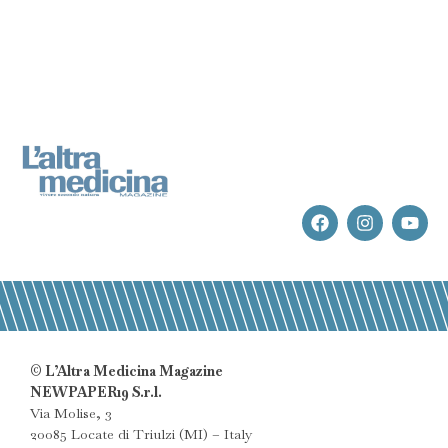
© L’Altra Medicina Magazine
NEWPAPER19 S.r.l.
Via Molise, 3
20085 Locate di Triulzi (MI) – Italy