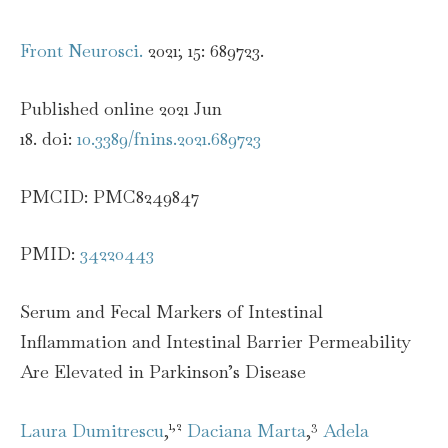
Front Neurosci.
2021; 15: 689723.
Published online 2021 Jun
18. doi:
10.3389/fnins.2021.689723
PMCID: PMC8249847
PMID:
34220443
Serum and Fecal Markers of Intestinal
Inflammation and Intestinal Barrier Permeability
Are Elevated in Parkinson’s Disease
1,2
3
Laura Dumitrescu
,
Daciana Marta
,
Adela