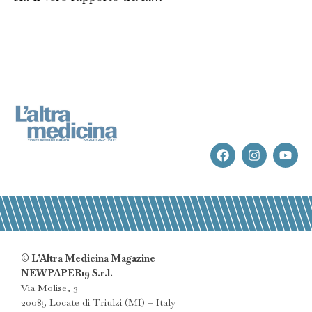
© L’Altra Medicina Magazine
NEWPAPER19 S.r.l.
Via Molise, 3
20085 Locate di Triulzi (MI) – Italy