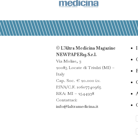
© L’Altra Medicina Magazine
NEWPAPER19 S.r.l.
Via Molise, 3
20085 Locate di Triulzi (MI) –
Italy
Cap. Soc. € 20.000 i.v.
P.IVA/C.F. 10607740965
REA: MI – 2544938
Contattaci:
info@laltramedicina.it