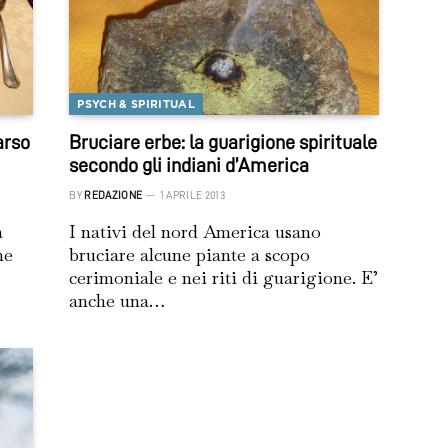
PSYCH & SPIRITUAL
arso
Bruciare erbe: la guarigione spirituale
secondo gli indiani d’America
BY
REDAZIONE
1 APRILE 2013
a
I nativi del nord America usano
ne
bruciare alcune piante a scopo
cerimoniale e nei riti di guarigione. E’
anche una…