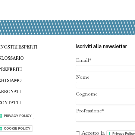
Iscriviti alla newsletter
I NOSTRI ESPERTI
GLOSSARIO
Email*
PREFERITI
Nome
CHI SIAMO
ABBONATI
Cognome
CONTATTI
Professione*
PRIVACY POLICY
COOKIE POLICY
Accetto la
Privacy Policy