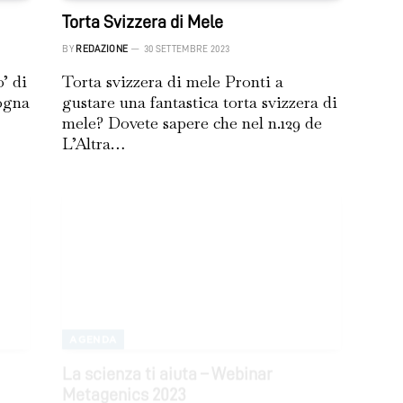
Torta Svizzera di Mele
BY
REDAZIONE
30 SETTEMBRE 2023
’ di
Torta svizzera di mele Pronti a
ogna
gustare una fantastica torta svizzera di
mele? Dovete sapere che nel n.129 de
L’Altra…
AGENDA
La scienza ti aiuta – Webinar
Metagenics 2023