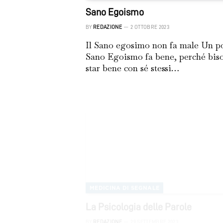
Sano Egoismo
BY
REDAZIONE
2 OTTOBRE 2023
Il Sano egosimo non fa male Un po
Sano Egoismo fa bene, perché bis
star bene con sé stessi…
MEDICINA DI SEGNALE
La Psicologia delle Parole
BY
REDAZIONE
29 SETTEMBRE 2023