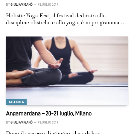
BY
GIULIA VIGANÒ
9 LUGLIO 2019
Holistic Yoga Fest, il festival dedicato alle
discipline olistiche e allo yoga, è in programma…
AGENDA
Angamardana – 20-21 luglio, Milano
BY
GIULIA VIGANÒ
9 LUGLIO 2019
Dopo il successo di giugno, il workshop