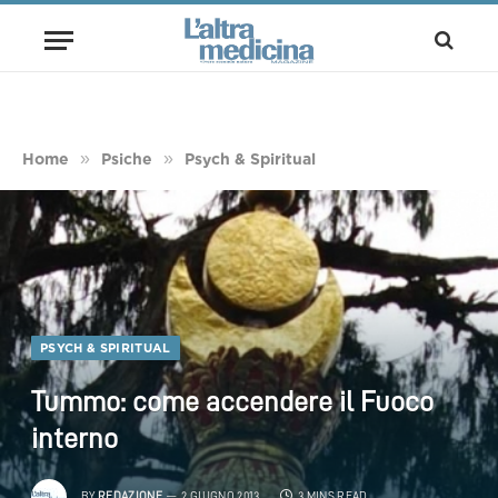
»
»
Home
Psiche
Psych & Spiritual
PSYCH & SPIRITUAL
Tummo: come accendere il Fuoco
interno
BY
REDAZIONE
2 GIUGNO 2013
3 MINS READ