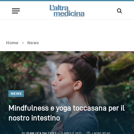
»
Home
News
NEWS
Mindfulness e yoga toccasana per il
nostro intestino
BY
GIANLUCA SALCIOLI
9 APRILE 2022
4 MINS READ