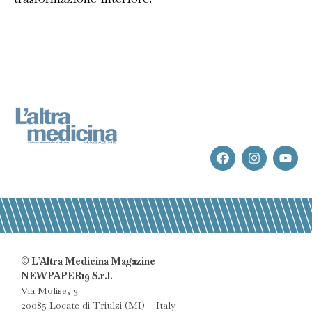
© L’Altra Medicina Magazine
NEWPAPER19 S.r.l.
Via Molise, 3
20085 Locate di Triulzi (MI) – Italy