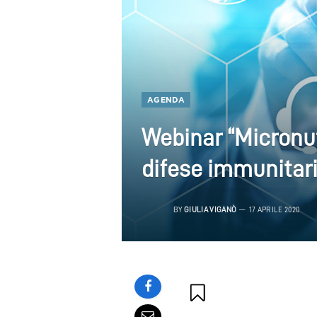
AGENDA
Webinar “Micronut
difese immunitarie
BY
GIULIA VIGANÒ
17 APRILE 2020