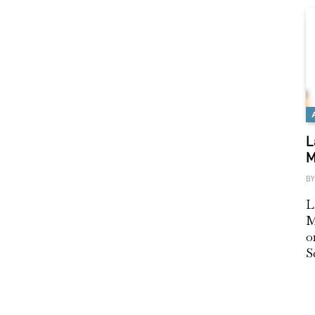
L
M
BY
L
M
o
S