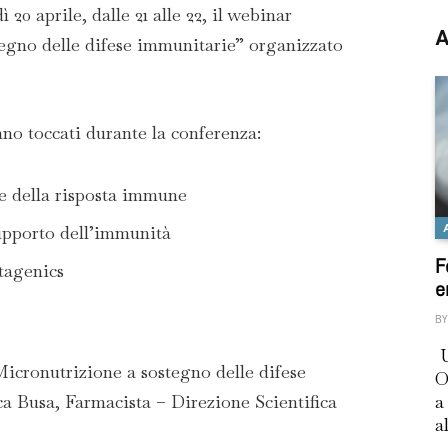
20 aprile, dalle 21 alle 22, il webinar
A
egno delle difese immunitarie” organizzato
no toccati durante la conferenza:
e della risposta immune
upporto dell’immunità
F
tagenics
e
BY
U
Micronutrizione a sostegno delle difese
O
a Busa, Farmacista – Direzione Scientifica
a
a