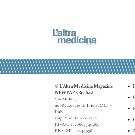
© L’Altra Medicina Magazine
NEWPAPER19 S.r.l.
Via Molise, 3
20085 Locate di Triulzi (MI) –
Italy
Cap. Soc. € 20.000 i.v.
P.IVA/C.F. 10607740965
REA: MI – 2544938