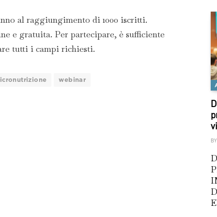
anno al raggiungimento di 1000 iscritti.
ne e gratuita. Per partecipare, è sufficiente
e tutti i campi richiesti.
icronutrizione
webinar
D
p
v
BY
D
P
I
D
E