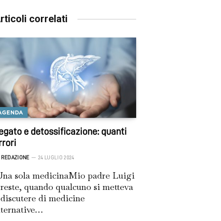
rticoli correlati
AGENDA
egato e detossificazione: quanti
rrori
REDAZIONE
24 LUGLIO 2024
na sola medicinaMio padre Luigi
reste, quando qualcuno si metteva
 discutere di medicine
lternative…