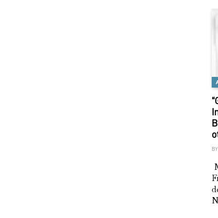
“
I
B
o
BY
M
F
d
N