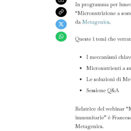
In programma per lunedì 
“Micronutrizione a sost
da
Metagenics
.
Queste i temi che verran
I meccanismi chiav
Micronutrienti a s
Le soluzioni di Me
Sessione Q&A
Relatrice del webinar “
immunitarie” è Francesc
Metagenics.