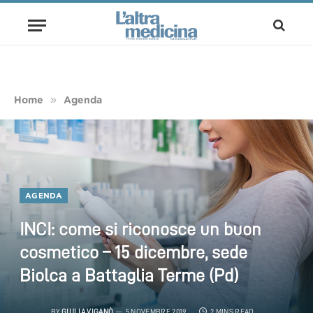
»
Home
Agenda
AGENDA
INCI: come si riconosce un buon
cosmetico – 15 dicembre, sede
Biolca a Battaglia Terme (Pd)
BY
GIULIA VIGANÒ
5 NOVEMBRE 2019
2 MINS READ