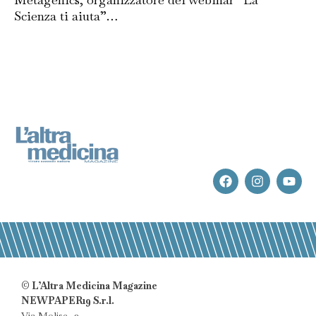
Scienza ti aiuta”…
© L’Altra Medicina Magazine
NEWPAPER19 S.r.l.
Via Molise, 3