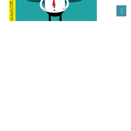
L’Altra Medicina n.162 Agosto 2026
L’Altra Medicina Magazine è una testata registrata al ROC con
n. 43179 – Copyright – 2025 L’Altra Medicina Magazine È
vietata la riproduzione, anche solo in parte, di contenuti e
grafica. NEWPAPER19 S.r.l. – P.IVA/C.F. 10607740965- REA: MI
– 2544938 – Per eventuali segnalazioni, inviare una mail
all’indirizzo:
info@newpaper19.it
– Sede operativa: via Molise, 3,
Locate di Triulzi, MI – Italy Capitale Sociale: 20.000 i.v.