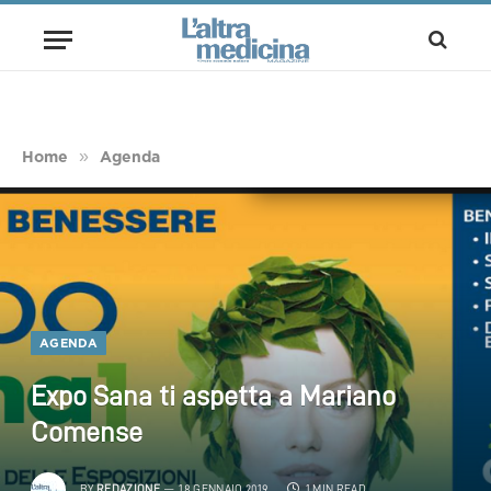
»
Home
Agenda
AGENDA
Expo Sana ti aspetta a Mariano
Comense
BY
REDAZIONE
18 GENNAIO 2019
1 MIN READ