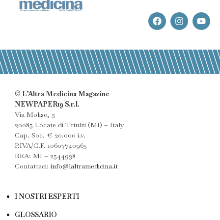
© L’Altra Medicina Magazine
NEWPAPER19 S.r.l.
Via Molise, 3
20085 Locate di Triulzi (MI) – Italy
Cap. Soc. € 20.000 i.v.
P.IVA/C.F. 10607740965
REA: MI – 2544938
Contattaci:
info@laltramedicina.it
I NOSTRI ESPERTI
GLOSSARIO