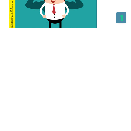
L’Altra Medicina n.162 Agosto 2026
L’Altra Medicina Magazine è una testata registrata al ROC con
n. 43179 – Copyright – 2025 L’Altra Medicina Magazine È
vietata la riproduzione, anche solo in parte, di contenuti e
grafica. NEWPAPER19 S.r.l. – P.IVA/C.F. 10607740965- REA: MI
– 2544938 – Per eventuali segnalazioni, inviare una mail
all’indirizzo:
info@newpaper19.it
– Sede operativa: via Molise, 3,