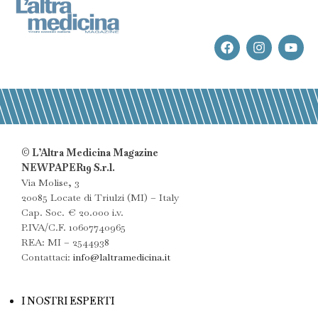
© L’Altra Medicina Magazine
NEWPAPER19 S.r.l.
Via Molise, 3
20085 Locate di Triulzi (MI) – Italy
Cap. Soc. € 20.000 i.v.
P.IVA/C.F. 10607740965
REA: MI – 2544938
Contattaci:
info@laltramedicina.it
I NOSTRI ESPERTI