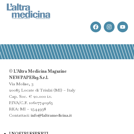
© L’Altra Medicina Magazine
NEWPAPER19 S.r.l.
Via Molise, 3
20085 Locate di Triulzi (MI) – Italy
Cap. Soc. € 20.000 i.v.
P.IVA/C.F. 10607740965
REA: MI – 2544938
Contattaci:
info@laltramedicina.it
I NOSTRI ESPERTI