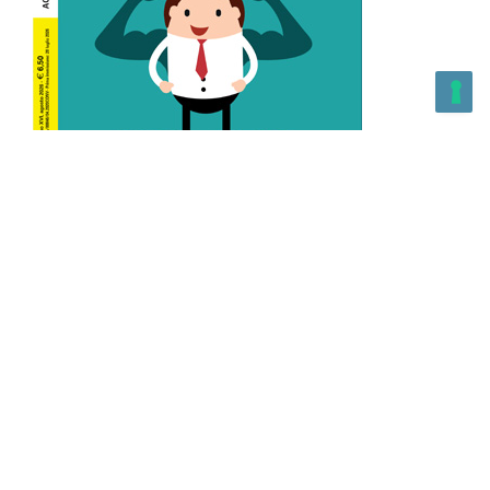
L’Altra Medicina n.162 Agosto 2026
L’Altra Medicina Magazine è una testata registrata al ROC con
n. 43179 – Copyright – 2025 L’Altra Medicina Magazine È
vietata la riproduzione, anche solo in parte, di contenuti e
grafica. NEWPAPER19 S.r.l. – P.IVA/C.F. 10607740965- REA: MI
– 2544938 – Per eventuali segnalazioni, inviare una mail