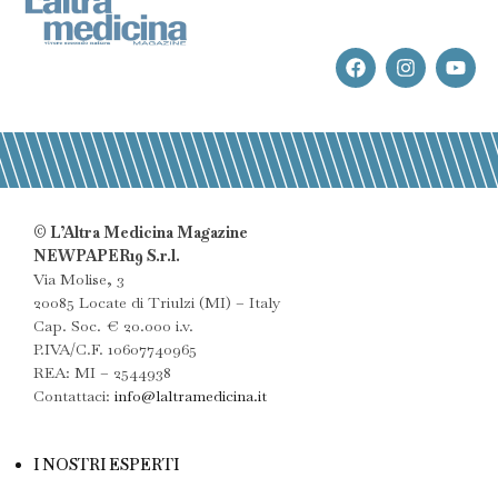
© L’Altra Medicina Magazine
NEWPAPER19 S.r.l.
Via Molise, 3
20085 Locate di Triulzi (MI) – Italy
Cap. Soc. € 20.000 i.v.
P.IVA/C.F. 10607740965
REA: MI – 2544938
Contattaci:
info@laltramedicina.it
I NOSTRI ESPERTI