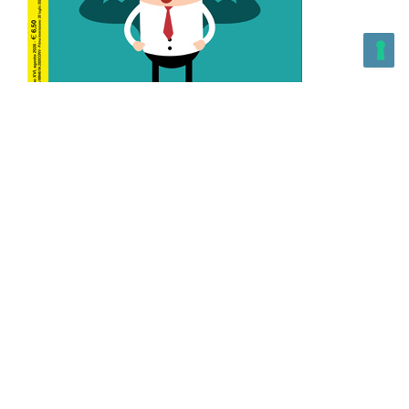
L’Altra Medicina n.162 Agosto 2026
L’Altra Medicina Magazine è una testata registrata al ROC con
n. 43179 – Copyright – 2025 L’Altra Medicina Magazine È
vietata la riproduzione, anche solo in parte, di contenuti e
grafica. NEWPAPER19 S.r.l. – P.IVA/C.F. 10607740965- REA: MI
– 2544938 – Per eventuali segnalazioni, inviare una mail
all’indirizzo:
info@newpaper19.it
– Sede operativa: via Molise, 3,
Locate di Triulzi, MI – Italy Capitale Sociale: 20.000 i.v.