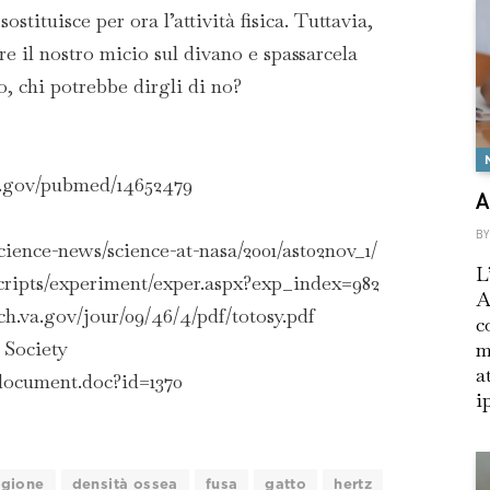
ostituisce per ora l’attività fisica. Tuttavia,
re il nostro micio sul divano e spassarcela
to, chi potrebbe dirgli di no?
h.gov/pubmed/14652479
A
BY
science-news/science-at-nasa/2001/ast02nov_1/
L
/scripts/experiment/exper.aspx?exp_index=982
A
ch.va.gov/jour/09/46/4/pdf/totosy.pdf
c
 Society
m
a
/document.doc?id=1370
i
igione
densità ossea
fusa
gatto
hertz