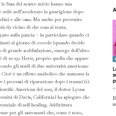
 le fusa del nostro micio hanno una
A
 utile nell’accelerare la guarigione dopo
ndini e alle ossa. Ma anche per prevenire
ù da vicino di che cosa si tratta.
atto sulla pancia – in particolare quando ci
inuti al giorno di coccole (quando decide
 di grande soddisfazione, emerge dell’altro.
è di 20-150 Hertz, proprio quella che appare
econdo gli studi di due università americane
L
. Cioè è un effetto anabolico che aumenta la
s
p
 i processi di riparazione dopo i traumi (1).
ientific American del 2012, il dottor Lyons
BY
versità di Davis, California) ha spiegato che
I
m
enziale di self-healing. Addirittura
nze per gli astronauti che, come è noto,