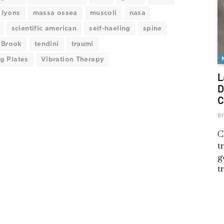
lyons
massa ossea
muscoli
nasa
scientific american
self-haeling
spine
y Brook
tendini
traumi
ng Plates
Vibration Therapy
L
D
C
BY
C
t
g
t