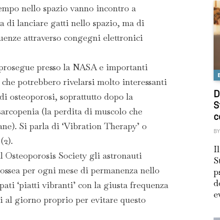
empo nello spazio vanno incontro a
a di lanciare gatti nello spazio, ma di
quenze attraverso congegni elettronici
 prosegue presso la NASA e importanti
 che potrebbero rivelarsi molto interessanti
D
 di osteoporosi, soprattutto dopo la
S
arcopenia (la perdita di muscolo che
c
ane). Si parla di ‘Vibration Therapy’ o
BY
(2).
I
 Osteoporosis Society gli astronauti
S
 ossea per ogni mese di permanenza nello
p
d
pati ‘piatti vibranti’ con la giusta frequenza
e
i al giorno proprio per evitare questo