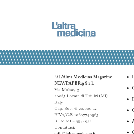
© L’Altra Medicina Magazine
NEWPAPER19 S.r.l.
Via Molise, 3
20085 Locate di Triulzi (MI) –
Italy
Cap. Soc. € 20.000 i.v.
P.IVA/C.F. 10607740965
REA: MI – 2544938
Contattaci:
info@laltramedicina.it