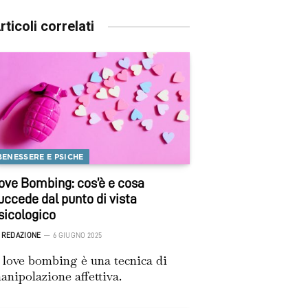
rticoli correlati
BENESSERE E PSICHE
ove Bombing: cos’è e cosa
uccede dal punto di vista
sicologico
REDAZIONE
6 GIUGNO 2025
l love bombing è una tecnica di
anipolazione affettiva.