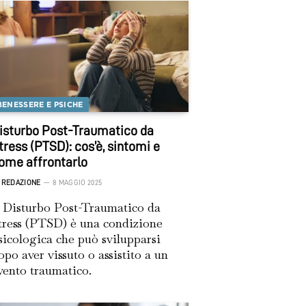
BENESSERE E PSICHE
isturbo Post-Traumatico da
tress (PTSD): cos’è, sintomi e
ome affrontarlo
REDAZIONE
8 MAGGIO 2025
l Disturbo Post-Traumatico da
tress (PTSD) è una condizione
sicologica che può svilupparsi
opo aver vissuto o assistito a un
vento traumatico.