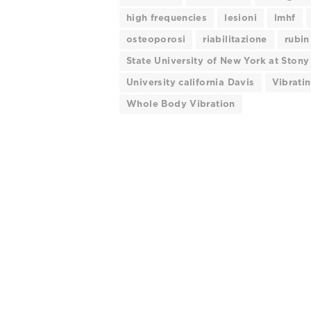
high frequencies
lesioni
lmhf
osteoporosi
riabilitazione
rubin
State University of New York at Ston
University california Davis
Vibrati
Whole Body Vibration