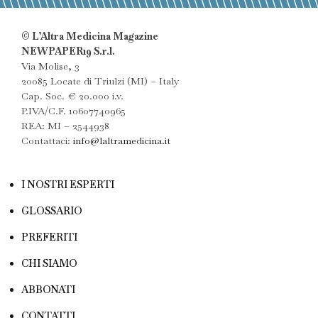
© L’Altra Medicina Magazine
NEWPAPER19 S.r.l.
Via Molise, 3
20085 Locate di Triulzi (MI) – Italy
Cap. Soc. € 20.000 i.v.
P.IVA/C.F. 10607740965
REA: MI – 2544938
Contattaci:
info@laltramedicina.it
I NOSTRI ESPERTI
GLOSSARIO
PREFERITI
CHI SIAMO
ABBONATI
CONTATTI