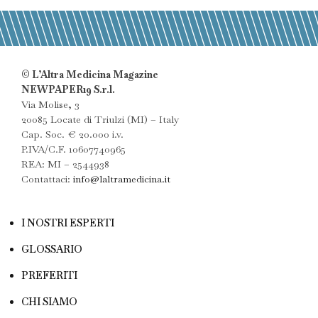
© L’Altra Medicina Magazine
NEWPAPER19 S.r.l.
Via Molise, 3
20085 Locate di Triulzi (MI) – Italy
Cap. Soc. € 20.000 i.v.
P.IVA/C.F. 10607740965
REA: MI – 2544938
Contattaci:
info@laltramedicina.it
I NOSTRI ESPERTI
GLOSSARIO
PREFERITI
CHI SIAMO