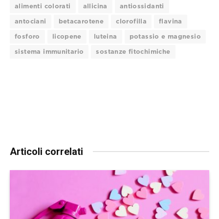
alimenti colorati
allicina
antiossidanti
antociani
betacarotene
clorofilla
flavina
fosforo
licopene
luteina
potassio e magnesio
sistema immunitario
sostanze fitochimiche
Articoli correlati