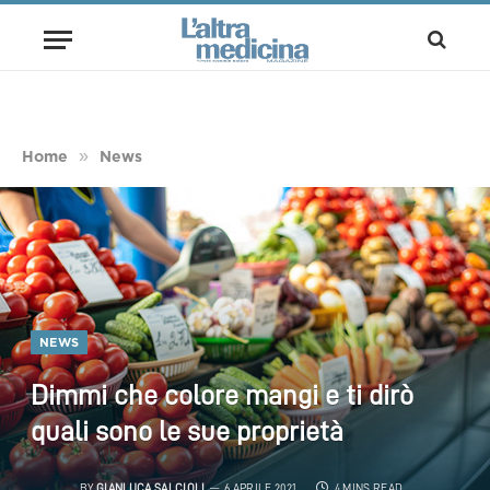
»
Home
News
NEWS
Dimmi che colore mangi e ti dirò
quali sono le sue proprietà
BY
GIANLUCA SALCIOLI
6 APRILE 2021
4 MINS READ