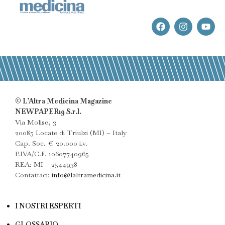
© L’Altra Medicina Magazine
NEWPAPER19 S.r.l.
Via Molise, 3
20085 Locate di Triulzi (MI) – Italy
Cap. Soc. € 20.000 i.v.
P.IVA/C.F. 10607740965
REA: MI – 2544938
Contattaci:
info@laltramedicina.it
I NOSTRI ESPERTI
GLOSSARIO