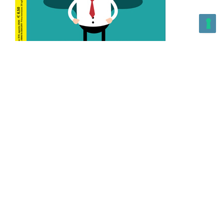
L’Altra Medicina n.162 Agosto 2026
L’Altra Medicina Magazine è una testata registrata al ROC con
n. 43179 – Copyright – 2025 L’Altra Medicina Magazine È
vietata la riproduzione, anche solo in parte, di contenuti e
grafica. NEWPAPER19 S.r.l. – P.IVA/C.F. 10607740965- REA: MI
– 2544938 – Per eventuali segnalazioni, inviare una mail
all’indirizzo:
info@newpaper19.it
– Sede operativa: via Molise, 3,
Locate di Triulzi, MI – Italy Capitale Sociale: 20.000 i.v.