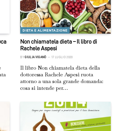
DIETA E ALIMENTAZIONE
uca
Non chiamatela dieta – Il libro di
Rachele Aspesi
BY
GIULIA VIGANÒ
17 LUGLIO 2020
e
Il libro Non chiamatela dieta della
ata
dottoressa Rachele Aspesi ruota
attorno a una sola grande domanda:
cosa si intende per…