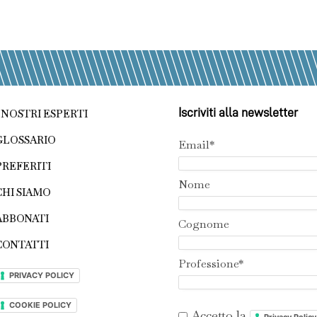
Iscriviti alla newsletter
I NOSTRI ESPERTI
GLOSSARIO
Email*
PREFERITI
Nome
CHI SIAMO
ABBONATI
Cognome
CONTATTI
Professione*
PRIVACY POLICY
COOKIE POLICY
Accetto la
Privacy Policy