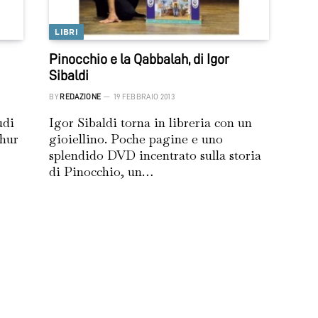
LIBRI
Pinocchio e la Qabbalah, di Igor
Sibaldi
BY
REDAZIONE
19 FEBBRAIO 2013
udi
Igor Sibaldi torna in libreria con un
thur
gioiellino. Poche pagine e uno
splendido DVD incentrato sulla storia
di Pinocchio, un…