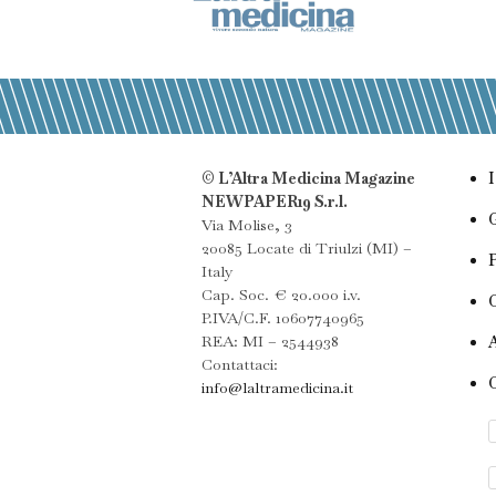
© L’Altra Medicina Magazine
NEWPAPER19 S.r.l.
Via Molise, 3
20085 Locate di Triulzi (MI) –
Italy
Cap. Soc. € 20.000 i.v.
P.IVA/C.F. 10607740965
REA: MI – 2544938
Contattaci:
info@laltramedicina.it