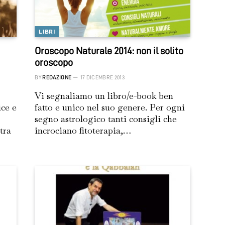
LIBRI
Oroscopo Naturale 2014: non il solito
oroscopo
BY
REDAZIONE
17 DICEMBRE 2013
Vi segnaliamo un libro/e-book ben
ice e
fatto e unico nel suo genere. Per ogni
segno astrologico tanti consigli che
tra
incrociano fitoterapia,…