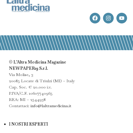
© L’Altra Medicina Magazine
NEWPAPER19 S.r.l.
Via Molise, 3
20085 Locate di Triulzi (MI) – Italy
Cap. Soc. € 20.000 i.v.
P.IVA/C.F. 10607740965
REA: MI – 2544938
Contattaci:
info@laltramedicina.it
I NOSTRI ESPERTI