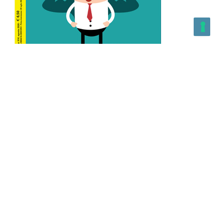
L’Altra Medicina n.162 Agosto 2026
L’Altra Medicina Magazine è una testata registrata al ROC con
n. 43179 – Copyright – 2025 L’Altra Medicina Magazine È
vietata la riproduzione, anche solo in parte, di contenuti e
grafica. NEWPAPER19 S.r.l. – P.IVA/C.F. 10607740965- REA: MI
– 2544938 – Per eventuali segnalazioni, inviare una mail
all’indirizzo:
info@newpaper19.it
– Sede operativa: via Molise, 3,
Locate di Triulzi, MI – Italy Capitale Sociale: 20.000 i.v.