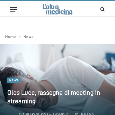
»
Home
News
NEWS
Olos Luce, rassegna di meeting in
streaming
BY
GIANLUCA SALCIOLI
5 MAGGIO 2021
1 MIN READ