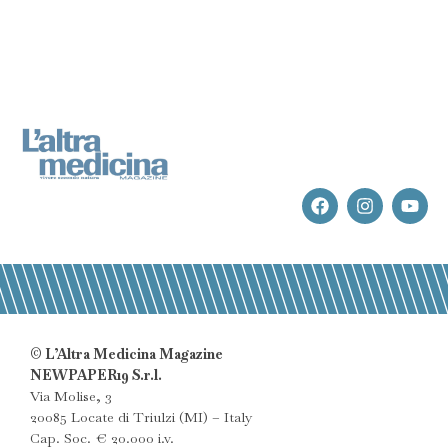
© L’Altra Medicina Magazine
NEWPAPER19 S.r.l.
Via Molise, 3
20085 Locate di Triulzi (MI) – Italy
Cap. Soc. € 20.000 i.v.