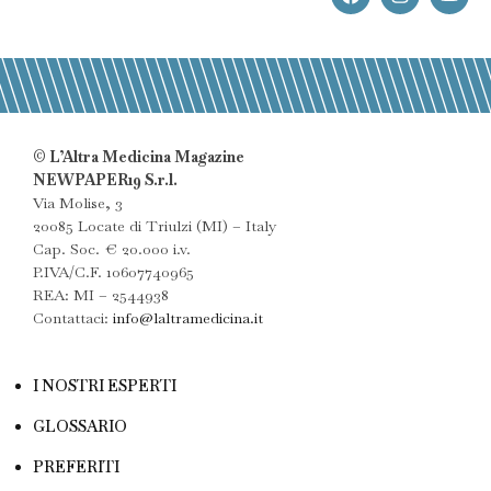
© L’Altra Medicina Magazine
NEWPAPER19 S.r.l.
Via Molise, 3
20085 Locate di Triulzi (MI) – Italy
Cap. Soc. € 20.000 i.v.
P.IVA/C.F. 10607740965
REA: MI – 2544938
Contattaci:
info@laltramedicina.it
I NOSTRI ESPERTI
GLOSSARIO
PREFERITI