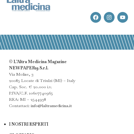
© L’Altra Medicina Magazine
NEWPAPER19 S.r.l.
Via Molise, 3
20085 Locate di Triulzi (MI) – Italy
Cap. Soc. € 20.000 i.v.
P.IVA/C.F. 10607740965
REA: MI – 2544938
Contattaci:
info@laltramedicina.it
I NOSTRI ESPERTI