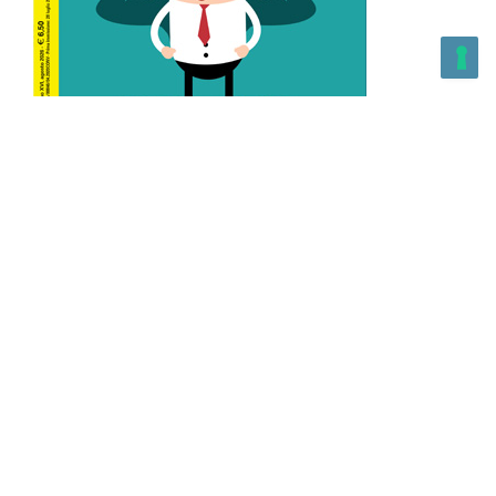
L’Altra Medicina n.162 Agosto 2026
L’Altra Medicina Magazine è una testata registrata al ROC con
n. 43179 – Copyright – 2025 L’Altra Medicina Magazine È
vietata la riproduzione, anche solo in parte, di contenuti e
grafica. NEWPAPER19 S.r.l. – P.IVA/C.F. 10607740965- REA: MI
– 2544938 – Per eventuali segnalazioni, inviare una mail
all’indirizzo:
info@newpaper19.it
– Sede operativa: via Molise, 3,
Locate di Triulzi, MI – Italy Capitale Sociale: 20.000 i.v.