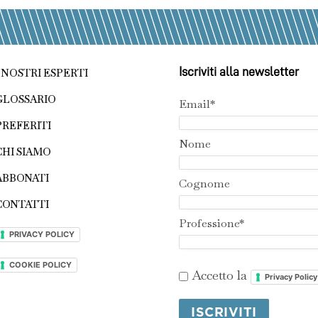
Iscriviti alla newsletter
I NOSTRI ESPERTI
GLOSSARIO
Email*
PREFERITI
Nome
CHI SIAMO
ABBONATI
Cognome
CONTATTI
Professione*
PRIVACY POLICY
COOKIE POLICY
Accetto la
Privacy Policy