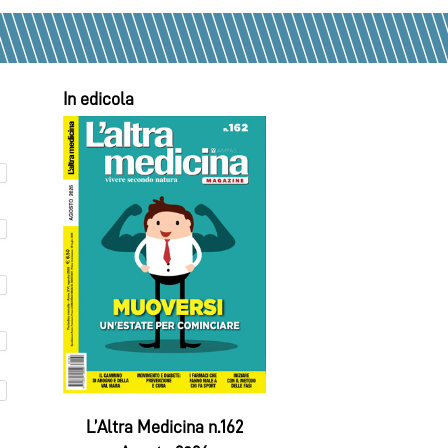
In edicola
L’Altra Medicina n.162