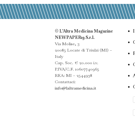
© L’Altra Medicina Magazine
NEWPAPER19 S.r.l.
Via Molise, 3
20085 Locate di Triulzi (MI) –
Italy
Cap. Soc. € 20.000 i.v.
P.IVA/C.F. 10607740965
REA: MI – 2544938
Contattaci:
info@laltramedicina.it