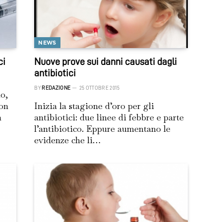
NEWS
ci
Nuove prove sui danni causati dagli
antibiotici
BY
REDAZIONE
25 OTTOBRE 2015
o,
non
Inizia la stagione d’oro per gli
n
antibiotici: due linee di febbre e parte
l’antibiotico. Eppure aumentano le
evidenze che li…