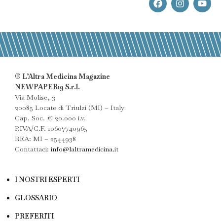
© L’Altra Medicina Magazine
NEWPAPER19 S.r.l.
Via Molise, 3
20085 Locate di Triulzi (MI) – Italy
Cap. Soc. € 20.000 i.v.
P.IVA/C.F. 10607740965
REA: MI – 2544938
Contattaci:
info@laltramedicina.it
I NOSTRI ESPERTI
GLOSSARIO
PREFERITI