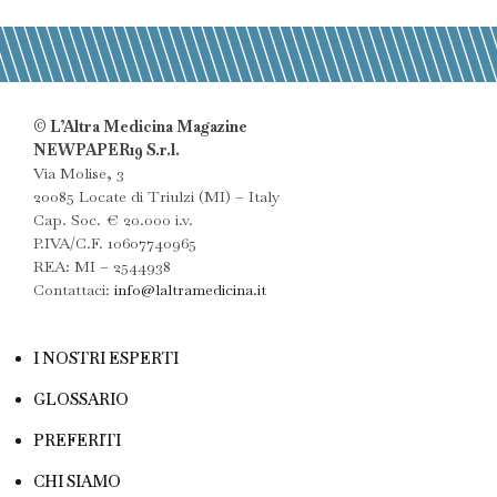
© L’Altra Medicina Magazine
NEWPAPER19 S.r.l.
Via Molise, 3
20085 Locate di Triulzi (MI) – Italy
Cap. Soc. € 20.000 i.v.
P.IVA/C.F. 10607740965
REA: MI – 2544938
Contattaci:
info@laltramedicina.it
I NOSTRI ESPERTI
GLOSSARIO
PREFERITI
CHI SIAMO