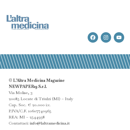
© L’Altra Medicina Magazine
NEWPAPER19 S.r.l.
Via Molise, 3
20085 Locate di Triulzi (MI) – Italy
Cap. Soc. € 20.000 i.v.
P.IVA/C.F. 10607740965
REA: MI – 2544938
Contattaci:
info@laltramedicina.it