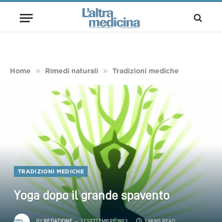
»
»
Home
Rimedi naturali
Tradizioni mediche
TRADIZIONI MEDICHE
Yoga dopo il grande spavento
BY
REDAZIONE
17 SETTEMBRE 2013
3 MINS READ