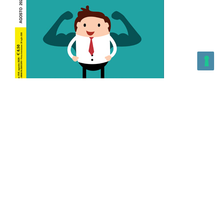
L’Altra Medicina n.162 Agosto 2026
L’Altra Medicina Magazine è una testata registrata al ROC con
n. 43179 – Copyright – 2025 L’Altra Medicina Magazine È
vietata la riproduzione, anche solo in parte, di contenuti e