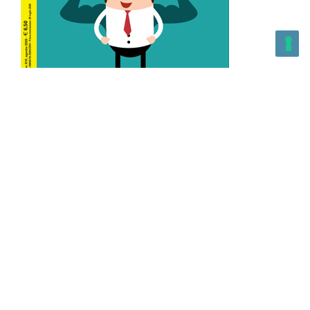
L’Altra Medicina n.162 Agosto 2026
L’Altra Medicina Magazine è una testata registrata al ROC con
n. 43179 – Copyright – 2025 L’Altra Medicina Magazine È
vietata la riproduzione, anche solo in parte, di contenuti e
grafica. NEWPAPER19 S.r.l. – P.IVA/C.F. 10607740965- REA: MI
– 2544938 – Per eventuali segnalazioni, inviare una mail
all’indirizzo:
info@newpaper19.it
– Sede operativa: via Molise, 3,