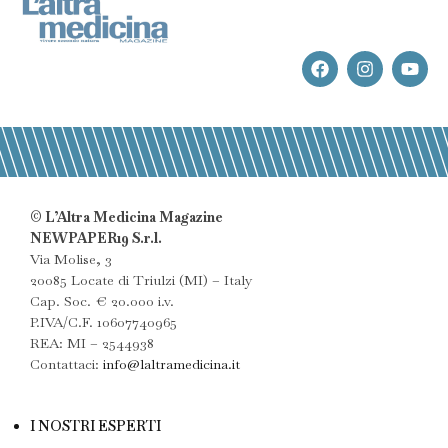
© L’Altra Medicina Magazine
NEWPAPER19 S.r.l.
Via Molise, 3
20085 Locate di Triulzi (MI) – Italy
Cap. Soc. € 20.000 i.v.
P.IVA/C.F. 10607740965
REA: MI – 2544938
Contattaci:
info@laltramedicina.it
I NOSTRI ESPERTI