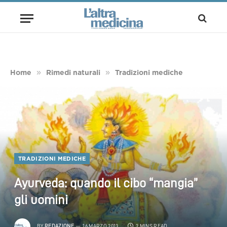
»
»
Home
Rimedi naturali
Tradizioni mediche
TRADIZIONI MEDICHE
Ayurveda: quando il cibo “mangia”
gli uomini
BY
REDAZIONE
16 MARZO 2013
2 MINS READ