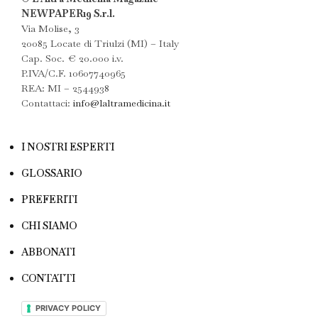
NEWPAPER19 S.r.l.
Via Molise, 3
20085 Locate di Triulzi (MI) – Italy
Cap. Soc. € 20.000 i.v.
P.IVA/C.F. 10607740965
REA: MI – 2544938
Contattaci:
info@laltramedicina.it
I NOSTRI ESPERTI
GLOSSARIO
PREFERITI
CHI SIAMO
ABBONATI
CONTATTI
PRIVACY POLICY