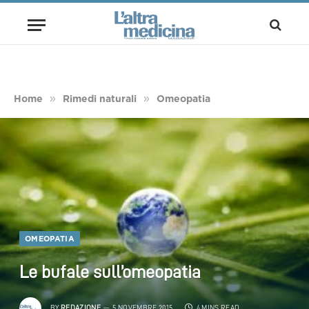
»
»
Home
Rimedi naturali
Omeopatia
OMEOPATIA
Le bufale sull’omeopatia
BY
REDAZIONE
5 NOVEMBRE 2015
4 MINS READ