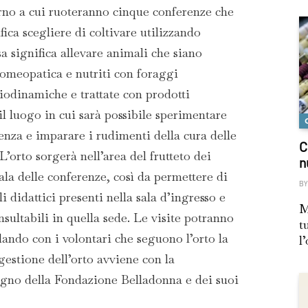
torno a cui ruoteranno cinque conferenze che
ica scegliere di coltivare utilizzando
a significa allevare animali che siano
 omeopatica e nutriti con foraggi
iodinamiche e trattate con prodotti
l luogo in cui sarà possibile sperimentare
enza e imparare i rudimenti della cura delle
C
L’orto sorgerà nell’area del frutteto dei
n
sala delle conferenze, così da permettere di
BY
i didattici presenti nella sala d’ingresso e
M
nsultabili in quella sede. Le visite potranno
t
ando con i volontari che seguono l’orto la
l
 gestione dell’orto avviene con la
tegno della Fondazione Belladonna e dei suoi