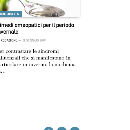
OMEOPATIA
imedi omeopatici per il periodo
nvernale
REDAZIONE
21 GENNAIO 2019
er contrastare le sindromi
nfluenzali che si manifestano in
articolare in inverno, la medicina
i…