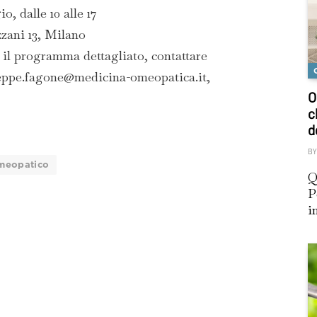
, dalle 10 alle 17
zzani 13, Milano
 il programma dettagliato, contattare
eppe.fagone@medicina-omeopatica.it,
O
c
d
BY
meopatico
Q
P
i