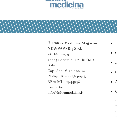
© L’Altra Medicina Magazine
NEWPAPER19 S.r.l.
Via Molise, 3
20085 Locate di Triulzi (MI) –
Italy
Cap. Soc. € 20.000 i.v.
P.IVA/C.F. 10607740965
REA: MI – 2544938
Contattaci:
info@laltramedicina.it