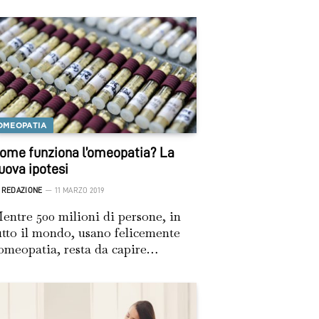
OMEOPATIA
ome funziona l’omeopatia? La
uova ipotesi
REDAZIONE
11 MARZO 2019
entre 500 milioni di persone, in
utto il mondo, usano felicemente
’omeopatia, resta da capire…