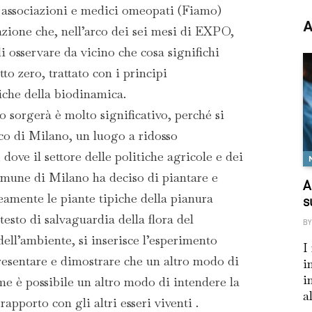
 associazioni e medici omeopati (Fiamo)
A
zione che, nell’arco dei sei mesi di EXPO,
 osservare da vicino che cosa significhi
to zero, trattato con i principi
iche della biodinamica.
o sorgerà è molto significativo, perché si
co di Milano, un luogo a ridosso
dove il settore delle politiche agricole e dei
omune di Milano ha deciso di piantare e
A
eamente le piante tipiche della pianura
s
esto di salvaguardia della flora del
BY
 dell’ambiente, si inserisce l’esperimento
I
resentare e dimostrare che un altro modo di
i
i
ome è possibile un altro modo di intendere la
a
 rapporto con gli altri esseri viventi .