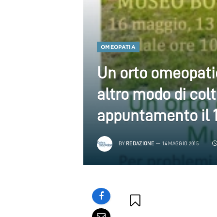
OMEOPATIA
Un orto omeopatic
altro modo di colt
appuntamento il 
BY
REDAZIONE
14 MAGGIO 2015