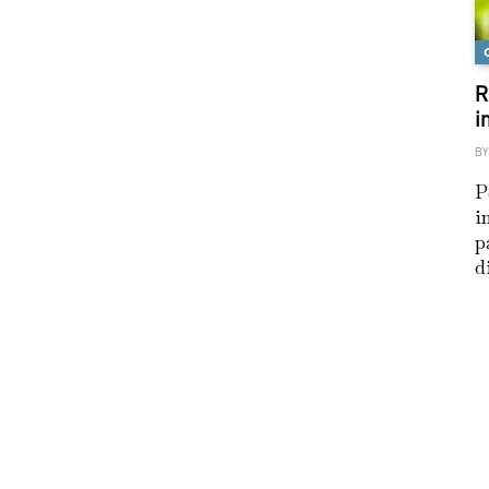
R
i
BY
P
i
p
d