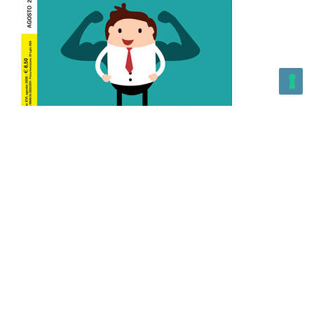
L’Altra Medicina n.162 Agosto 2026
L’Altra Medicina Magazine è una testata registrata al ROC con
n. 43179 – Copyright – 2025 L’Altra Medicina Magazine È
vietata la riproduzione, anche solo in parte, di contenuti e
grafica. NEWPAPER19 S.r.l. – P.IVA/C.F. 10607740965- REA: MI