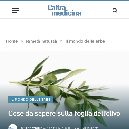
»
»
Home
Rimedi naturali
Il mondo delle erbe
IL MONDO DELLE ERBE
Cose da sapere sulla foglia dell’olivo
BY
REDAZIONE
22 GENNAIO 2013
2 MINS READ