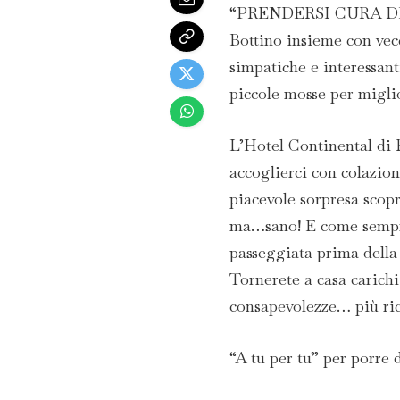
“PRENDERSI CURA DI S
Bottino insieme con vecc
simpatiche e interessanti
piccole mosse per miglio
L’Hotel Continental di R
accoglierci con colazio
piacevole sorpresa scop
ma…sano! E come sempre,
passeggiata prima della
Tornerete a casa carich
consapevolezze… più ric
“A tu per tu” per porre 