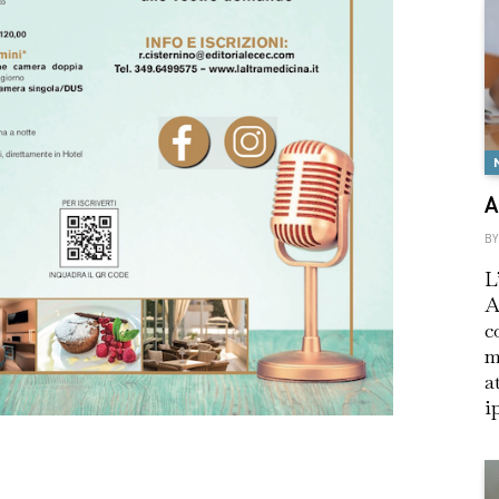
A
BY
L
A
c
m
a
i