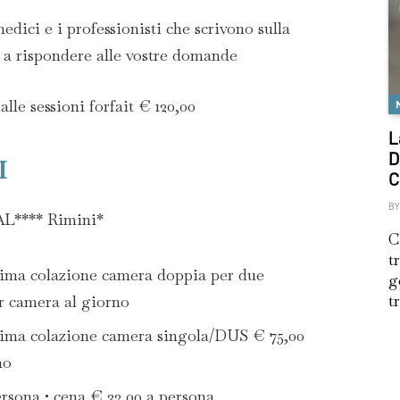
ici e i professionisti che scrivono sulla
ti a rispondere alle vostre domande
alle sessioni forfait € 120,00
L
D
I
C
BY
*** Rimini*
C
t
ima colazione camera doppia per due
g
t
r camera al giorno
rima colazione camera singola/DUS € 75,00
no
rsona • cena € 32,00 a persona