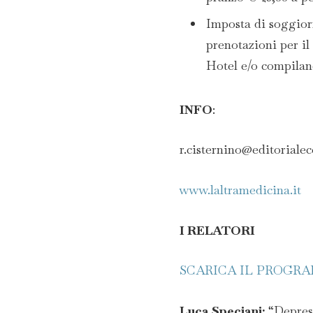
Imposta di soggior
prenotazioni per il
Hotel e/o compila
INFO
:
r.cisternino@editoriale
www.laltramedicina.it
I RELATORI
SCARICA IL PROGR
Luca Speciani:
“Depresc