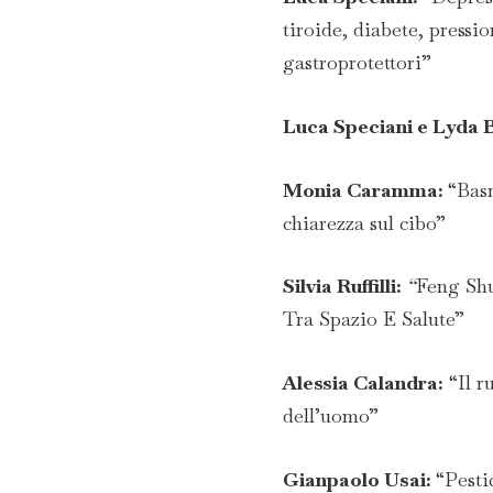
tiroide, diabete, pressio
gastroprotettori”
Luca Speciani e Lyda 
Monia Caramma:
“Bas
chiarezza sul cibo”
Silvia Ruffilli:
“
Feng Shu
Tra Spazio E Salute”
Alessia Calandra:
“Il r
dell’uomo”
Gianpaolo Usai:
“Pesti