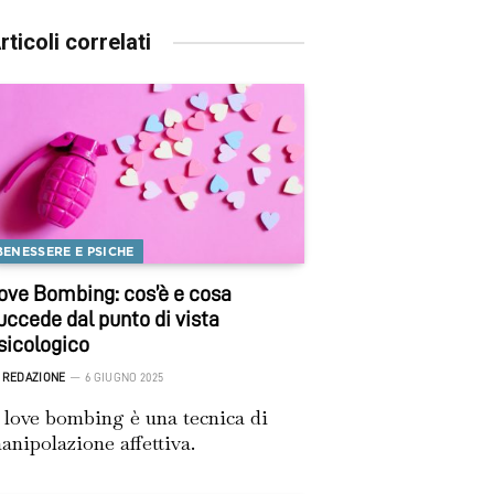
rticoli correlati
BENESSERE E PSICHE
ove Bombing: cos’è e cosa
uccede dal punto di vista
sicologico
REDAZIONE
6 GIUGNO 2025
l love bombing è una tecnica di
anipolazione affettiva.