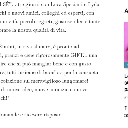
É”… tre giorni con Luca Speciani e Lyda
A
hi e nuovi amici, colleghi ed esperti, con
 novità, piccoli segreti, gustose idee e tante
rare la nostra qualità di vita.
imini, in riva al mare, è pronto ad
ni, pranzi e cene rigorosamente GIFT… una
rire che si può mangiar bene e con gusto
 tutti insieme di buon’ora per la consueta
L
 colazione sul meraviglioso lungomare!
s
i di nuove idee, nuove amicizie e nuove
p
chi!
BY
I
domande e ricevere risposte.
m