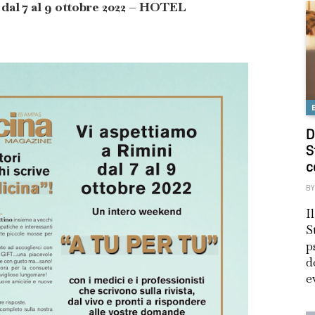
 dal 7 al 9 ottobre 2022 – HOTEL
D
S
c
BY
I
S
p
d
e