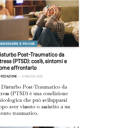
BENESSERE E PSICHE
isturbo Post-Traumatico da
tress (PTSD): cos’è, sintomi e
ome affrontarlo
REDAZIONE
8 MAGGIO 2025
l Disturbo Post-Traumatico da
tress (PTSD) è una condizione
sicologica che può svilupparsi
opo aver vissuto o assistito a un
vento traumatico.