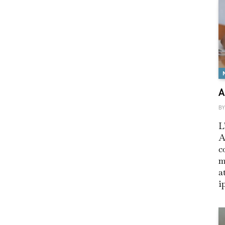
A
BY
L
A
c
m
a
i