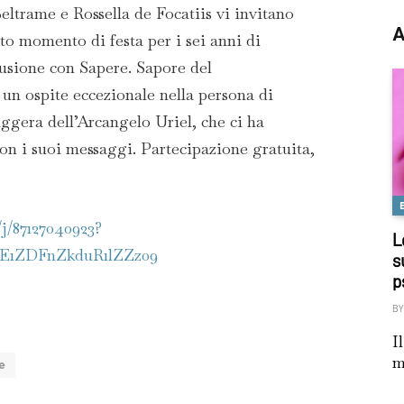
eltrame e Rossella de Focatiis vi invitano
A
to momento di festa per i sei anni di
usione con Sapere. Sapore del
un ospite eccezionale nella persona di
era dell’Arcangelo Uriel, che ci ha
n i suoi messaggi. Partecipazione gratuita,
/j/87127040923?
L
E1ZDFnZkduR1lZZz09
s
p
BY
I
m
e