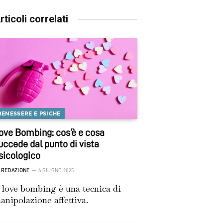
rticoli correlati
BENESSERE E PSICHE
ove Bombing: cos’è e cosa
uccede dal punto di vista
sicologico
REDAZIONE
6 GIUGNO 2025
l love bombing è una tecnica di
anipolazione affettiva.