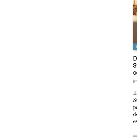
D
S
c
BY
I
S
p
d
e