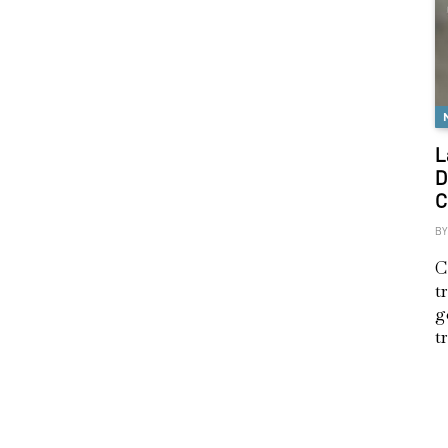
L
D
C
BY
C
t
g
t