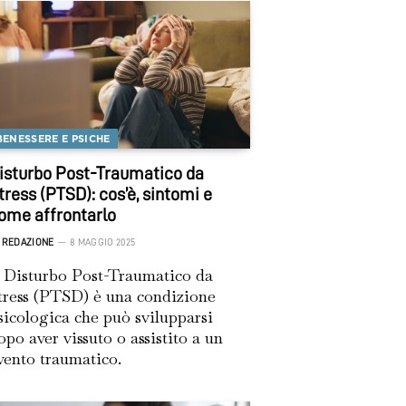
BENESSERE E PSICHE
isturbo Post-Traumatico da
tress (PTSD): cos’è, sintomi e
ome affrontarlo
REDAZIONE
8 MAGGIO 2025
l Disturbo Post-Traumatico da
tress (PTSD) è una condizione
sicologica che può svilupparsi
opo aver vissuto o assistito a un
vento traumatico.