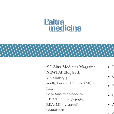
© L’Altra Medicina Magazine
NEWPAPER19 S.r.l.
Via Molise, 3
20085 Locate di Triulzi (MI) –
Italy
Cap. Soc. € 20.000 i.v.
P.IVA/C.F. 10607740965
REA: MI – 2544938
Contattaci: