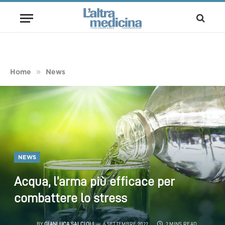
»
Home
News
NEWS
Acqua, l’arma più efficace per
combattere lo stress
BY
GIANLUCA SALCIOLI
6 SETTEMBRE 2022
2 MINS READ