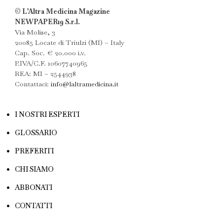
© L’Altra Medicina Magazine
NEWPAPER19 S.r.l.
Via Molise, 3
20085 Locate di Triulzi (MI) – Italy
Cap. Soc. € 20.000 i.v.
P.IVA/C.F. 10607740965
REA: MI – 2544938
Contattaci:
info@laltramedicina.it
I NOSTRI ESPERTI
GLOSSARIO
PREFERITI
CHI SIAMO
ABBONATI
CONTATTI